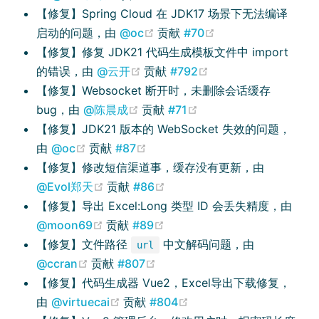
【修复】Spring Cloud 在 JDK17 场景下无法编译
(opens new window)
(opens new windo
启动的问题，由
@oc
贡献
#70
【修复】修复 JDK21 代码生成模板文件中 import
(opens new window)
(opens new window
的错误，由
@云开
贡献
#792
【修复】Websocket 断开时，未删除会话缓存
(opens new window)
(opens new window)
bug，由
@陈晨成
贡献
#71
【修复】JDK21 版本的 WebSocket 失效的问题，
(opens new window)
(opens new window)
由
@oc
贡献
#87
【修复】修改短信渠道事，缓存没有更新，由
(opens new window)
(opens new window)
@Evol郑天
贡献
#86
【修复】导出 Excel:Long 类型 ID 会丢失精度，由
(opens new window)
(opens new window)
@moon69
贡献
#89
【修复】文件路径
中文解码问题，由
url
(opens new window)
(opens new window)
@ccran
贡献
#807
【修复】代码生成器 Vue2，Excel导出下载修复，
(opens new window)
(opens new window)
由
@virtuecai
贡献
#804