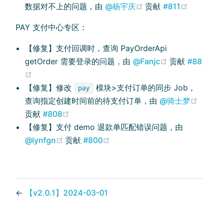
(opens new windo
(opens 
数据对不上的问题，由
@杨宇庆
贡献
#811
PAY 支付中心专区：
【修复】支付回调时，查询 PayOrderApi
(opens new 
getOrder 需要登录的问题，由
@Fanjc
贡献
#88
(opens new window)
【修复】修改
模块>支付订单的同步 Job，
pay
(ope
查询指定创建时间前的待支付订单，由
@骑士梦
(opens new window)
贡献
#808
【修复】支付 demo 退款单匹配错误问题，由
(opens new window)
(opens new window)
@lynfgn
贡献
#800
←
【v2.0.1】2024-03-01