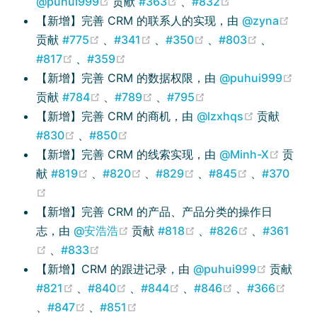
(opens new window)
(opens new window)
(opens new wi
@puhui999
贡献
#363
、
#832
(ope
【新增】完善 CRM 的联系人的实现，由
@zyna
(opens new window)
(opens new window)
(opens new window
(opens ne
贡献
#775
、
#341
、
#350
、
#803
、
(opens new window)
(opens new window)
#817
、
#359
【新增】完善 CRM 的数据权限，由
@puhui999
(opens new window)
(opens new window)
(opens new window)
(opens new window
贡献
#784
、
#789
、
#795
(opens ne
【新增】完善 CRM 的商机，由
@lzxhqs
贡献
(opens new window)
(opens new window)
#830
、
#850
(open
【新增】完善 CRM 的线索实现，由
@Minh-X
贡
(opens new window)
(opens new window)
(opens new window)
(opens new
献
#819
、
#820
、
#829
、
#845
、
#370
(opens new window)
【新增】完善 CRM 的产品、产品分类的操作日
(opens new window)
(opens new window)
(opens new
志，由
@安浩浩
贡献
#818
、
#826
、
#361
(opens new window)
(opens new window)
、
#833
(opens 
【新增】CRM 的跟进记录，由
@puhui999
贡献
(opens new window)
(opens new window)
(opens new window)
(opens new wi
#821
、
#840
、
#844
、
#846
、
#366
(opens new window)
(opens new window)
(opens new window)
、
#847
、
#851