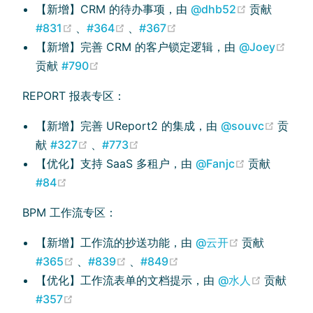
(opens new
【新增】CRM 的待办事项，由
@dhb52
贡献
(opens new window)
(opens new window)
(opens new window)
#831
、
#364
、
#367
(ope
【新增】完善 CRM 的客户锁定逻辑，由
@Joey
(opens new window)
贡献
#790
REPORT 报表专区：
(open
【新增】完善 UReport2 的集成，由
@souvc
贡
(opens new window)
(opens new window)
献
#327
、
#773
(opens new
【优化】支持 SaaS 多租户，由
@Fanjc
贡献
(opens new window)
#84
BPM 工作流专区：
(opens new 
【新增】工作流的抄送功能，由
@云开
贡献
(opens new window)
(opens new window)
(opens new window)
#365
、
#839
、
#849
(opens 
【优化】工作流表单的文档提示，由
@水人
贡献
(opens new window)
#357