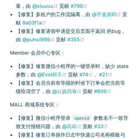
(opens new window)
(opens new window)
量，由
@xiuuuu
贡献
#799
(opens
【修复】多租户的工作流隔离，由
@芋道源码
贡
(opens new window)
献
9a03f1a
【修复】修复请假申请提交后页面不返回 的bug，
(opens new window)
(opens new window)
由
@puhui999
贡献
#355
Member 会员中心专区：
【修复】修复微信小程序的一键登录时，缺少 state
(opens new window)
(opens new windo
(opens ne
参数，由
@Evol郑天
贡献
#74
、
#21
【修复】会员当前有等级的时候下订单会把当前等
(opens new window)
(opens new
级给清空了，由
@云扬四海
贡献
#809
MALL 商城系统专区：
【修复】微信小程序登录
参数名不一致导
openid
(opens new window)
(opens new 
致支付报错问题，由
@高靖
贡献
#33
【修复】修复订单操作日志中快递公司名称模板与