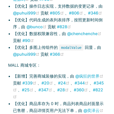
【优化】操作日志实现，支持数据的变更记录，由
(opens new window)
(opens new window)
(opens new wi
(open
@puhui999
贡献
#805
、
#806
、
#346
【优化】代码生成的表列表排序，按照更新时间倒
(opens new window)
(opens new window)
序，由
@bunco
贡献
#828
(open
【优化】数据权限兼容性，由
@chenchenche
(opens new window)
贡献
#90
【优化】多图上传组件的
回显，由
modalValue
(opens new window)
(opens new window)
@puhui999
贡献
#366
MALL 商城专区：
(ope
【新增】完善商城装修的实现，由
@疯狂的世界
(opens new window)
(opens new window)
(opens new window)
(opens new
贡献
#339
、
#20
、
#24
、
#344
、
#345
(opens new window)
(opens new window)
(opens new window)
(opens new window)
(opens new 
、
#25
、
#347
、
#28
、
#360
、
#822
(opens new window)
【优化】商品库存为 0 时，商品列表商品封面显示
(ope
已售罄，商品详情页用户无法下单，由
@奕泽云