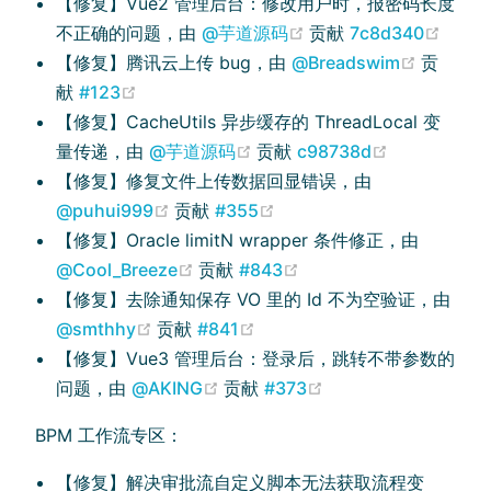
【修复】Vue2 管理后台：修改用户时，报密码长度
(opens new window)
(open
不正确的问题，由
@芋道源码
贡献
7c8d340
(opens 
【修复】腾讯云上传 bug，由
@Breadswim
贡
(opens new window)
献
#123
【修复】CacheUtils 异步缓存的 ThreadLocal 变
(opens new window)
(opens new
量传递，由
@芋道源码
贡献
c98738d
【修复】修复文件上传数据回显错误，由
(opens new window)
(opens new window)
@puhui999
贡献
#355
【修复】Oracle limitN wrapper 条件修正，由
(opens new window)
(opens new window)
@Cool_Breeze
贡献
#843
【修复】去除通知保存 VO 里的 Id 不为空验证，由
(opens new window)
(opens new window)
@smthhy
贡献
#841
【修复】Vue3 管理后台：登录后，跳转不带参数的
(opens new window)
(opens new window
问题，由
@AKING
贡献
#373
BPM 工作流专区：
【修复】解决审批流自定义脚本无法获取流程变