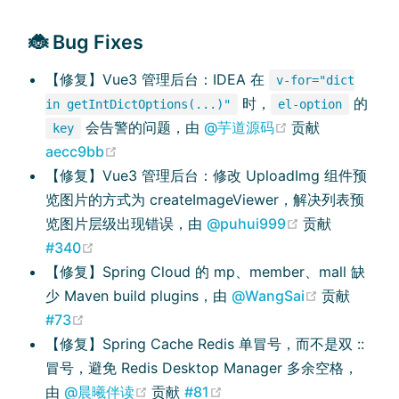
🐞 Bug Fixes
【修复】Vue3 管理后台：IDEA 在
v-for="dict
时，
的
in getIntDictOptions(...)"
el-option
(opens new wi
会告警的问题，由
@芋道源码
贡献
key
(opens new window)
aecc9bb
【修复】Vue3 管理后台：修改 UploadImg 组件预
览图片的方式为 createImageViewer，解决列表预
(opens new w
览图片层级出现错误，由
@puhui999
贡献
(opens new window)
#340
【修复】Spring Cloud 的 mp、member、mall 缺
(opens ne
少 Maven build plugins，由
@WangSai
贡献
(opens new window)
#73
【修复】Spring Cache Redis 单冒号，而不是双 ::
冒号，避免 Redis Desktop Manager 多余空格，
(opens new window)
(opens new window)
由
@晨曦伴读
贡献
#81