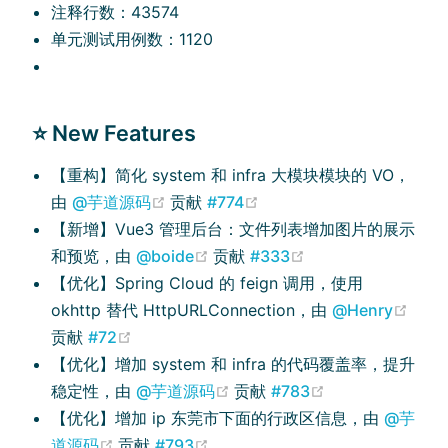
注释行数：43574
单元测试用例数：1120
⭐ New Features
【重构】简化 system 和 infra 大模块模块的 VO，
(opens new window)
(opens new window)
由
@芋道源码
贡献
#774
【新增】Vue3 管理后台：文件列表增加图片的展示
(opens new window)
(opens new windo
和预览，由
@boide
贡献
#333
【优化】Spring Cloud 的 feign 调用，使用
(ope
okhttp 替代 HttpURLConnection，由
@Henry
(opens new window)
贡献
#72
【优化】增加 system 和 infra 的代码覆盖率，提升
(opens new window)
(opens new wi
稳定性，由
@芋道源码
贡献
#783
【优化】增加 ip 东莞市下面的行政区信息，由
@芋
(opens new window)
(opens new window)
道源码
贡献
#793