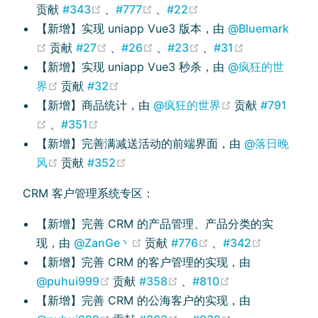
(opens new window)
(opens new window)
(opens new window)
贡献
#343
、
#777
、
#22
【新增】实现 uniapp Vue3 版本，由
@Bluemark
(opens new window)
(opens new window)
(opens new window)
(opens new window)
(opens new 
贡献
#27
、
#26
、
#23
、
#31
【新增】实现 uniapp Vue3 秒杀，由
@疯狂的世
(opens new window)
(opens new window)
界
贡献
#32
(opens new wi
【新增】商品统计，由
@疯狂的世界
贡献
#791
(opens new window)
(opens new window)
、
#351
【新增】完善满减送活动的前端界面，由
@落日晚
(opens new window)
(opens new window)
风
贡献
#352
CRM 客户管理系统专区：
【新增】完善 CRM 的产品管理、产品分类的实
(opens new window)
(opens new windo
(opens n
现，由
@ZanGe丶
贡献
#776
、
#342
【新增】完善 CRM 的客户管理的实现，由
(opens new window)
(opens new window)
(opens new win
@puhui999
贡献
#358
、
#810
【新增】完善 CRM 的公海客户的实现，由