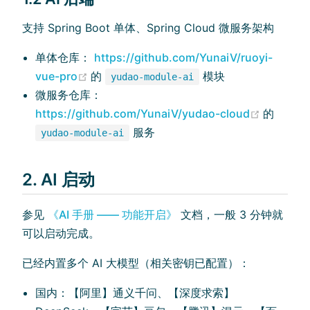
支持 Spring Boot 单体、Spring Cloud 微服务架构
单体仓库：
https://github.com/YunaiV/ruoyi-
(opens new window)
vue-pro
的
模块
yudao-module-ai
微服务仓库：
(opens 
https://github.com/YunaiV/yudao-cloud
的
服务
yudao-module-ai
2. AI 启动
参见
《AI 手册 —— 功能开启》
文档，一般 3 分钟就
可以启动完成。
已经内置多个 AI 大模型（相关密钥已配置）：
国内：【阿里】通义千问、【深度求索】