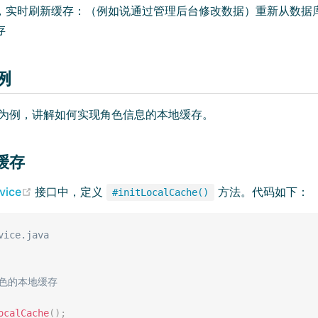
，实时刷新缓存：（例如说通过管理后台修改数据）重新从数据
存
例
(opens new window)
为例，讲解如何实现角色信息的本地缓存。
化缓存
(opens new window)
vice
接口中，定义
方法。代码如下：
#initLocalCache()
vice.java
色的本地缓存

ocalCache
(
)
;