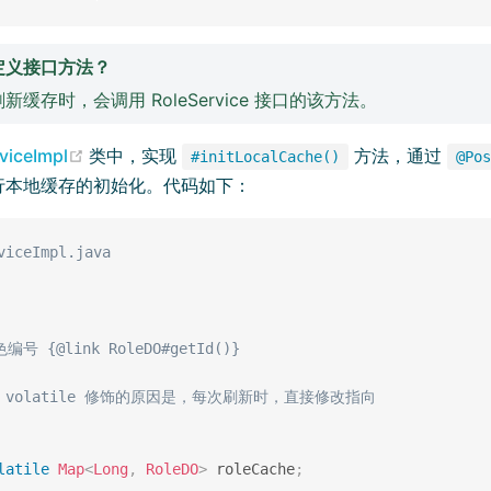
定义接口方法？
新缓存时，会调用 RoleService 接口的该方法。
(opens new window)
viceImpl
类中，实现
方法，通过
#initLocalCache()
@Pos
行本地缓存的初始化。代码如下：
viceImpl.java
编号 {@link RoleDO#getId()}

 volatile 修饰的原因是，每次刷新时，直接修改指向

latile
Map
<
Long
,
RoleDO
>
 roleCache
;