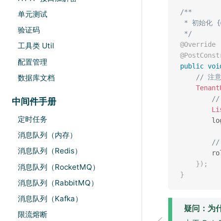
/**

单元测试
 * 初始化 {@
验证码
 */
@Override
工具类 Util
@PostConst
配置管理
public
voi
数据库文档
// 
Tenant
/
中间件手册
Li
定时任务
        lo
消息队列（内存）
/
消息队列（Redis）
        ro
}
)
;
消息队列（RocketMQ）
}
消息队列（RabbitMQ）
消息队列（Kafka）
疑问：为什么
限流熔断