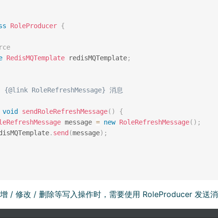
ss
RoleProducer
{
rce
e
RedisMQTemplate
 redisMQTemplate
;
 {@link RoleRefreshMessage} 消息

void
sendRoleRefreshMessage
(
)
{
leRefreshMessage
 message 
=
new
RoleRefreshMessage
(
)
;
disMQTemplate
.
send
(
message
)
;
 / 修改 / 删除等写入操作时，需要使用 RoleProducer 