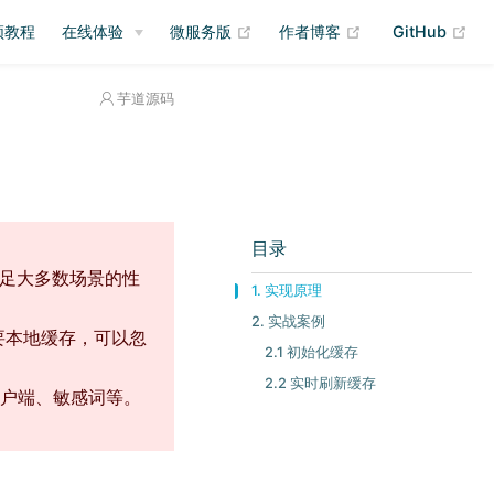
(opens new window)
(opens new wind
(op
频教程
在线体验
微服务版
作者博客
GitHub
芋道源码
目录
满足大多数场景的性
1. 实现原理
2. 实战案例
要本地缓存，可以忽
2.1 初始化缓存
2.2 实时刷新缓存
客户端、敏感词等。