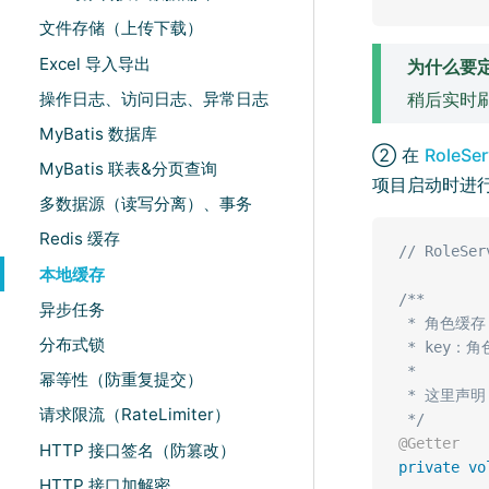
文件存储（上传下载）
Excel 导入导出
为什么要
操作日志、访问日志、异常日志
稍后实时刷
MyBatis 数据库
② 在
RoleSer
MyBatis 联表&分页查询
项目启动时进
多数据源（读写分离）、事务
Redis 缓存
// RoleSer
本地缓存
/**

异步任务
 * 角色缓存

分布式锁
 * key：角色
 *

幂等性（防重复提交）
 * 这里声明
请求限流（RateLimiter）
 */
@Getter
HTTP 接口签名（防篡改）
private
vo
HTTP 接口加解密