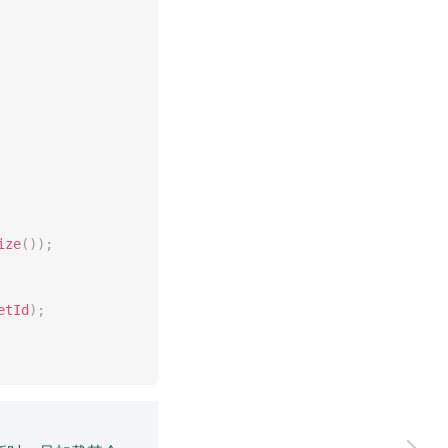
ize
(
)
)
;
etId
)
;