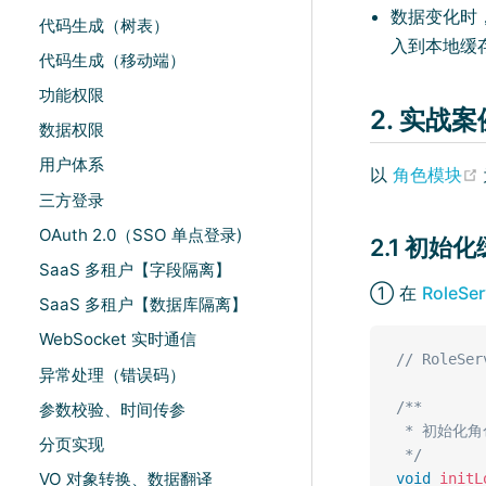
数据变化时
代码生成（树表）
入到本地缓
代码生成（移动端）
功能权限
2. 实战案
数据权限
用户体系
以
角色模块
三方登录
OAuth 2.0（SSO 单点登录)
2.1 初始
SaaS 多租户【字段隔离】
① 在
RoleSer
SaaS 多租户【数据库隔离】
WebSocket 实时通信
// RoleSer
异常处理（错误码）
/**

参数校验、时间传参
 * 初始化角
分页实现
 */
VO 对象转换、数据翻译
void
initL