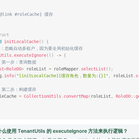
link #roleCache} 缓存

ruct
d
initLocalCache
(
)
{
注意：忽略自动多租户，因为要全局初始化缓存
Utils
.
executeIgnore
(
(
)
->
{
/ 第一步：查询数据
st
<
RoleDO
>
 roleList 
=
 roleMapper
.
selectList
(
)
;
g
.
info
(
"[initLocalCache][缓存角色，数量为:{}]"
,
 roleList
.
s
/ 第二步：构建缓存
leCache 
=
CollectionUtils
.
convertMap
(
roleList
,
RoleDO
::
g
使用 TenantUtils 的 executeIgnore 方法来执行逻辑？