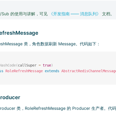
：
Pub/Sub 的使用与讲解，可见
《开发指南 —— 消息队列》
文档。
RefreshMessage
freshMessage 类，角色数据刷新 Message。代码如下：
HashCode
(
callSuper 
=
true
)
ss
RoleRefreshMessage
extends
AbstractRedisChannelMessag
Producer
roducer 类，RoleRefreshMessage 的 Producer 生产者。