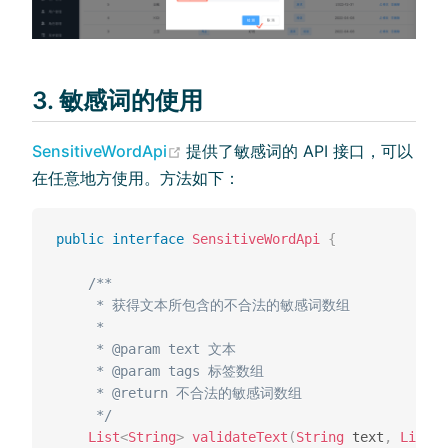
3. 敏感词的使用
(opens new window)
SensitiveWordApi
提供了敏感词的 API 接口，可以
在任意地方使用。方法如下：
public
interface
SensitiveWordApi
{
/**

     * 获得文本所包含的不合法的敏感词数组

     *

     * @param text 文本

     * @param tags 标签数组

     * @return 不合法的敏感词数组

     */
List
<
String
>
validateText
(
String
 text
,
List
<
S