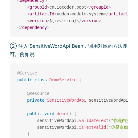
<
dependency
>
<
groupId
>
cn.iocoder.boot
</
groupId
>
<
artifactId
>
yudao-module-system
</
artifactId
>
<
version
>
${revision}
</
version
>
</
dependency
>
② 注入 SensitiveWordApi Bean，调用对应的方法即
可。例如说：
@Service
public
class
DemoService
{
@Resource
private
SensitiveWordApi
 sensitiveWordApi
;
public
void
demo
(
)
{
        sensitiveWordApi
.
validateText
(
"你是白痴吗"
        sensitiveWordApi
.
isTextValid
(
"你是白痴吗"
,
}